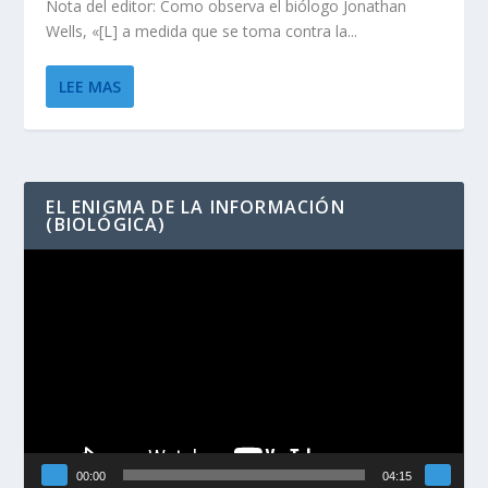
Nota del editor: Como observa el biólogo Jonathan
Wells, «[L] a medida que se toma contra la...
LEE MAS
EL ENIGMA DE LA INFORMACIÓN
(BIOLÓGICA)
Reproductor
de
vídeo
00:00
04:15