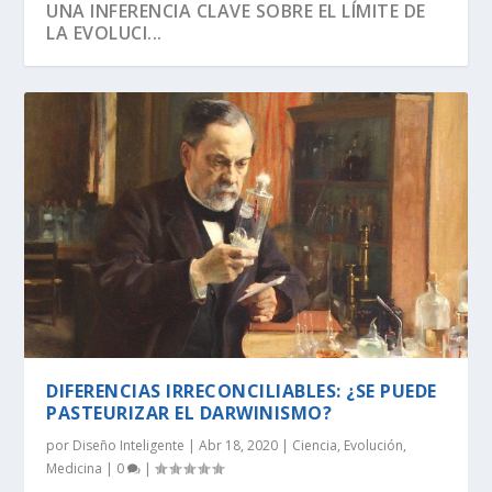
UNA INFERENCIA CLAVE SOBRE EL LÍMITE DE
LA EVOLUCI...
SEGÚN RICHARD DAWKINS, EL ÁRBOL DE LA
DAWKINS Y EL DÍA DE DARWIN:
EVOLUCIÓN DE LA INFORMACIÓN BIOLÓGICA:
LA VIDA ES LO MÁS ANTINATURAL DEL
¡CREAMOS LA VIDA! EH, ESPERA UN
VIDA TIENE U...
DISTINGUIENDO LA REALI...
LA DEFINICI...
UNIVERSO.
MOMENTO…
DIFERENCIAS IRRECONCILIABLES: ¿SE PUEDE
PASTEURIZAR EL DARWINISMO?
por
Diseño Inteligente
|
Abr 18, 2020
|
Ciencia
,
Evolución
,
Medicina
|
0
|