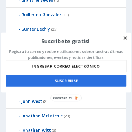
Granville Sewell
(15)
Guillermo Gonzalez
(13)
Günter Bechly
(25)
Suscríbete gratis!
Howard Glicksman
(8)
Registra tu correo y recibe notificaciones sobre nuestras últimas
publicaciones, eventos y noticias científicas.
Howard Glicksman
(5)
James Gills
(1)
SUSCRIBIRSE
Jean-Pierre Luminet
(2)
John West
(8)
Jonathan McLatchie
(23)
Jonathan Witt
(3)