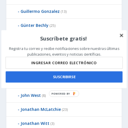
Guillermo Gonzalez
(13)
Günter Bechly
(25)
Suscríbete gratis!
Howard Glicksman
(8)
Registra tu correo y recibe notificaciones sobre nuestras últimas
Howard Glicksman
(5)
publicaciones, eventos y noticias científicas.
James Gills
(1)
SUSCRIBIRSE
Jean-Pierre Luminet
(2)
P
John West
(8)
O
W
Jonathan McLatchie
(23)
E
R
Jonathan Witt
(3)
E