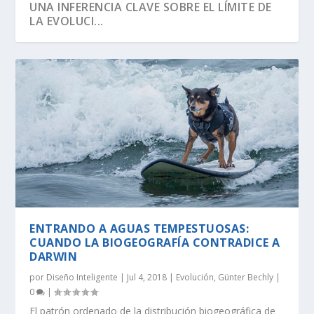
UNA INFERENCIA CLAVE SOBRE EL LÍMITE DE
LA EVOLUCI...
ENTRANDO A AGUAS TEMPESTUOSAS:
SEGÚN RICHARD DAWKINS, EL ÁRBOL DE LA
DAWKINS Y EL DÍA DE DARWIN:
EVOLUCIÓN DE LA INFORMACIÓN BIOLÓGICA:
LA VIDA ES LO MÁS ANTINATURAL DEL
¡CREAMOS LA VIDA! EH, ESPERA UN
CUANDO LA BIOGEOGRAFÍA CONTRADICE A
VIDA TIENE U...
DISTINGUIENDO LA REALI...
LA DEFINICI...
UNIVERSO.
MOMENTO…
DARWIN
por
Diseño Inteligente
|
Jul 4, 2018
|
Evolución
,
Günter Bechly
|
0
|
El patrón ordenado de la distribución biogeográfica de