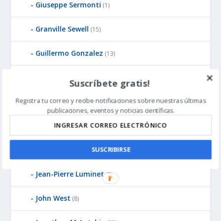
Giuseppe Sermonti
(1)
Granville Sewell
(15)
Guillermo Gonzalez
(13)
Günter Bechly
(25)
Suscríbete gratis!
Registra tu correo y recibe notificaciones sobre nuestras últimas
Howard Glicksman
(8)
publicaciones, eventos y noticias científicas.
Howard Glicksman
(5)
James Gills
SUSCRIBIRSE
(1)
Jean-Pierre Luminet
(2)
John West
(8)