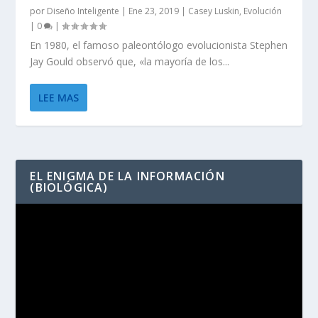
por
Diseño Inteligente
|
Ene 23, 2019
|
Casey Luskin
,
Evolución
|
0
|
En 1980, el famoso paleontólogo evolucionista Stephen
Jay Gould observó que, «la mayoría de los...
LEE MAS
EL ENIGMA DE LA INFORMACIÓN
(BIOLÓGICA)
Reproductor
de
vídeo