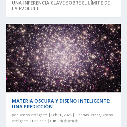
UNA INFERENCIA CLAVE SOBRE EL LÍMITE DE
LA EVOLUCI...
SEGÚN RICHARD DAWKINS, EL ÁRBOL DE LA
DAWKINS Y EL DÍA DE DARWIN:
EVOLUCIÓN DE LA INFORMACIÓN BIOLÓGICA:
LA VIDA ES LO MÁS ANTINATURAL DEL
¡CREAMOS LA VIDA! EH, ESPERA UN
VIDA TIENE U...
DISTINGUIENDO LA REALI...
LA DEFINICI...
UNIVERSO.
MOMENTO…
MATERIA OSCURA Y DISEÑO INTELIGENTE:
UNA PREDICCIÓN
por
Diseño Inteligente
|
Feb 10, 2025
|
Ciencias Físicas
,
Diseño
Inteligente
,
Eric Hedin
|
0
|