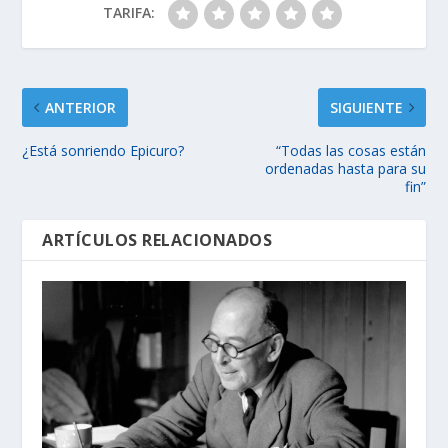
TARIFA:
ANTERIOR
SIGUIENTE
¿Está sonriendo Epicuro?
“Todas las cosas están
ordenadas hasta para su
fin”
ARTÍCULOS RELACIONADOS