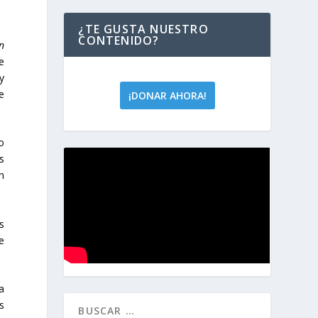
¿TE GUSTA NUESTRO
CONTENIDO?
n
de
y
e
¡DONAR AHORA!
o
s
n
s
e
a
s