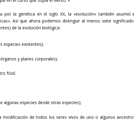
que en el curso que sopla el viento. «
por la genética en el siglo XX, la «evolución» también asumió e
icas». Así que ahora podemos distinguir al menos siete significado
tes) de la evolución biológica:
 especies existentes);
 órganos y planes corporales);
ro fósil;
e algunas especies desde otras especies);
a modificación de todos los seres vivos de uno o algunos ancestro