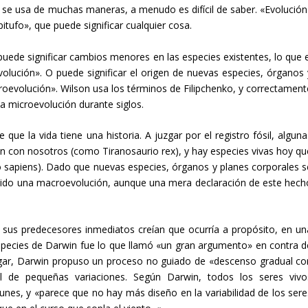
a se usa de muchas maneras, a menudo es difícil de saber. «Evolución
itufo», que puede significar cualquier cosa.
 puede significar cambios menores en las especies existentes, lo que e
volución». O puede significar el origen de nuevas especies, órganos 
roevolución». Wilson usa los términos de Filipchenko, y correctament
a microevolución durante siglos.
que la vida tiene una historia. A juzgar por el registro fósil, alguna
tán con nosotros (como Tiranosaurio rex), y hay especies vivas hoy qu
 sapiens). Dado que nuevas especies, órganos y planes corporales s
ucido una macroevolución, aunque una mera declaración de este hech
sus predecesores inmediatos creían que ocurría a propósito, en un
especies de Darwin fue lo que llamó «un gran argumento» en contra d
lugar, Darwin propuso un proceso no guiado de «descenso gradual co
al de pequeñas variaciones. Según Darwin, todos los seres vivo
es, y «parece que no hay más diseño en la variabilidad de los sere