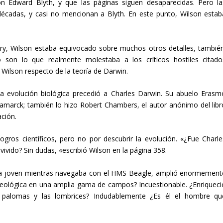
on Edward Blyth, y que las páginas siguen desaparecidas. Pero la
décadas, y casi no mencionan a Blyth. En este punto, Wilson estab
ry, Wilson estaba equivocado sobre muchos otros detalles, también
o son lo que realmente molestaba a los críticos hostiles citado
Wilson respecto de la teoría de Darwin.
la evolución biológica precedió a Charles Darwin. Su abuelo Erasm
Lamarck; también lo hizo Robert Chambers, el autor anónimo del libr
ación.
ogros científicos, pero no por descubrir la evolución. «¿Fue Charle
ivido? Sin dudas, «escribió Wilson en la página 358.
ra joven mientras navegaba con el HMS Beagle, amplió enormement
 geológica en una amplia gama de campos? Incuestionable. ¿Enriqueci
s palomas y las lombrices? Indudablemente ¿Es él el hombre qu