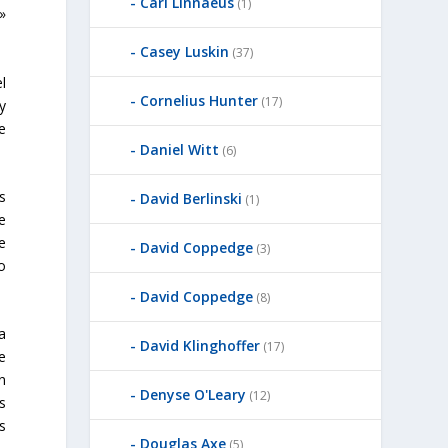
Carl Linnaeus
(1)
»
Casey Luskin
(37)
l
Cornelius Hunter
(17)
y
e
Daniel Witt
(6)
s
David Berlinski
(1)
e
e
David Coppedge
(3)
o
David Coppedge
(8)
a
David Klinghoffer
(17)
e
n
Denyse O'Leary
(12)
s
s
Douglas Axe
(5)