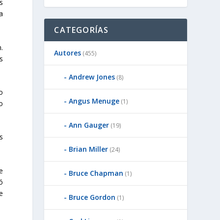
s
a
CATEGORÍAS
.
Autores
(455)
s
Andrew Jones
(8)
o
Angus Menuge
(1)
o
Ann Gauger
(19)
s
Brian Miller
(24)
e
Bruce Chapman
(1)
ó
e
Bruce Gordon
(1)