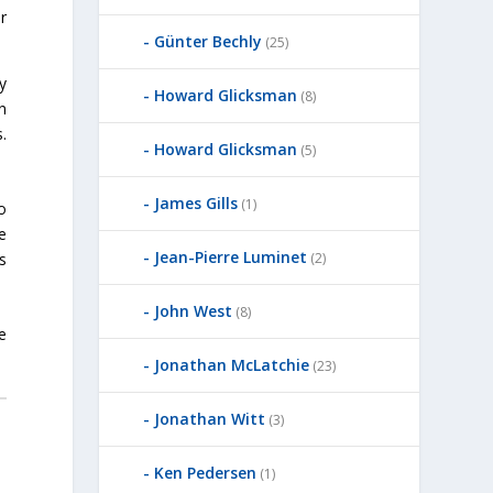
r
Günter Bechly
(25)
y
Howard Glicksman
(8)
n
.
Howard Glicksman
(5)
James Gills
(1)
o
de
Jean-Pierre Luminet
s
(2)
John West
(8)
e
Jonathan McLatchie
(23)
Jonathan Witt
(3)
Ken Pedersen
(1)